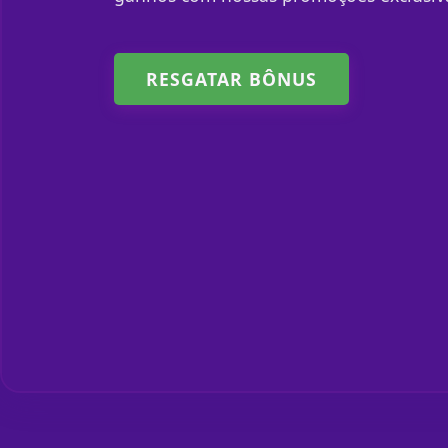
RESGATAR BÔNUS