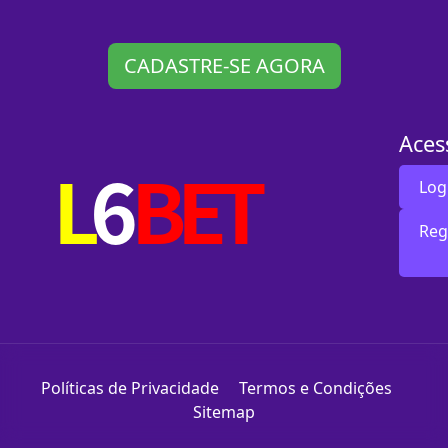
CADASTRE-SE AGORA
Aces
Log
Reg
Políticas de Privacidade
Termos e Condições
Sitemap