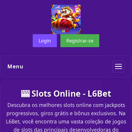
Login
Registrar-se
Menu
🎰 Slots Online - L6Bet
Descubra os melhores slots online com jackpots
progressivos, giros grátis e bônus exclusivos. Na
L6Bet, você encontra uma vasta coleção de jogos
de slots das principais desenvolvedoras do