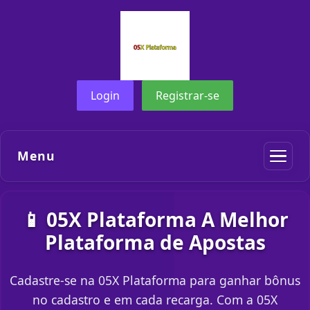
Login
Registrar-se
Menu
📱 05X Plataforma A Melhor
Plataforma de Apostas
Cadastre-se na 05X Plataforma para ganhar bônus
no cadastro e em cada recarga. Com a 05X