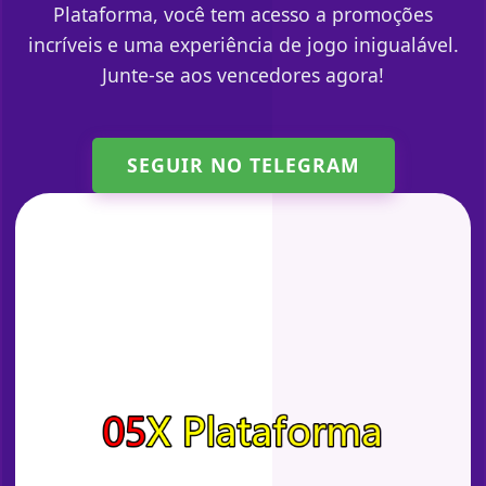
Plataforma, você tem acesso a promoções
incríveis e uma experiência de jogo inigualável.
Junte-se aos vencedores agora!
SEGUIR NO TELEGRAM