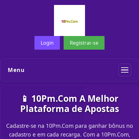
Login
Registrar-se
Menu
📱 10Pm.Com A Melhor
Plataforma de Apostas
Cadastre-se na 10Pm.Com para ganhar bônus no
cadastro e em cada recarga. Com a 10Pm.Com,