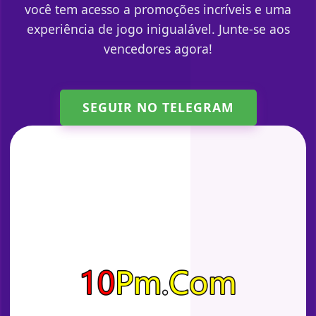
você tem acesso a promoções incríveis e uma
experiência de jogo inigualável. Junte-se aos
vencedores agora!
SEGUIR NO TELEGRAM