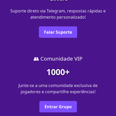
Suporte direto via Telegram, respostas rápidas e
atendimento personalizado!
Falar Suporte
👥 Comunidade VIP
1000+
Junte-se a uma comunidade exclusiva de
jogadores e compartilhe experiências!
Entrar Grupo