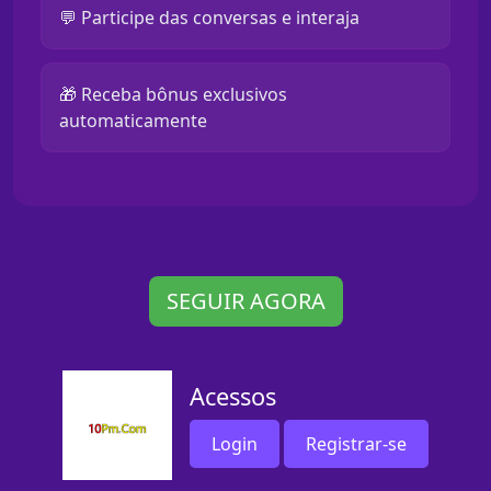
💬 Participe das conversas e interaja
🎁 Receba bônus exclusivos
automaticamente
SEGUIR AGORA
Acessos
Login
Registrar-se