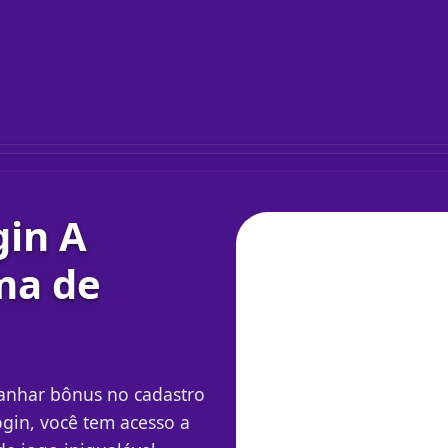
gin A
ma de
ganhar bônus no cadastro
gin, você tem acesso a