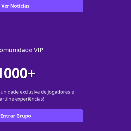
Ver Notícias
Comunidade VIP
1000+
unidade exclusiva de jogadores e
rtilhe experiências!
Entrar Grupo