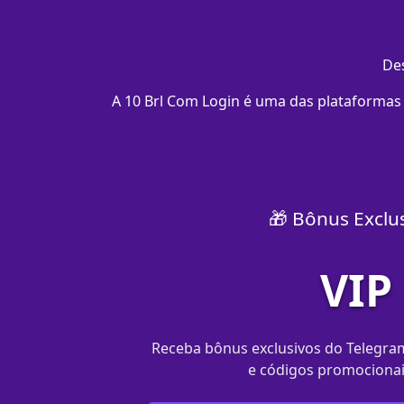
Des
A 10 Brl Com Login é uma das plataformas
🎁 Bônus Exclu
VIP
Receba bônus exclusivos do Telegra
e códigos promocionai