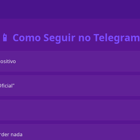
📱 Como Seguir no Telegram
ositivo
ficial"
erder nada