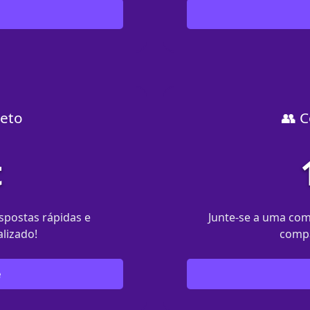
reto
👥 
t
espostas rápidas e
Junte-se a uma com
lizado!
compa
e