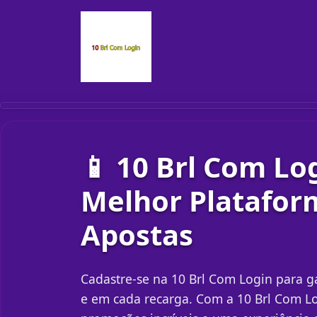
📱 10 Brl Com Lo
Melhor Platafor
Apostas
Cadastre-se na 10 Brl Com Login para 
e em cada recarga. Com a 10 Brl Com Lo