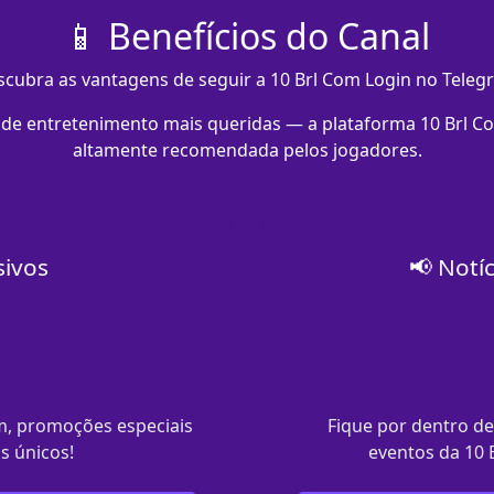
📱 Benefícios do Canal
cubra as vantagens de seguir a 10 Brl Com Login no Teleg
 de entretenimento mais queridas — a plataforma 10 Brl Co
altamente recomendada pelos jogadores.
sivos
📢 Notí
m, promoções especiais
Fique por dentro d
s únicos!
eventos da 10 