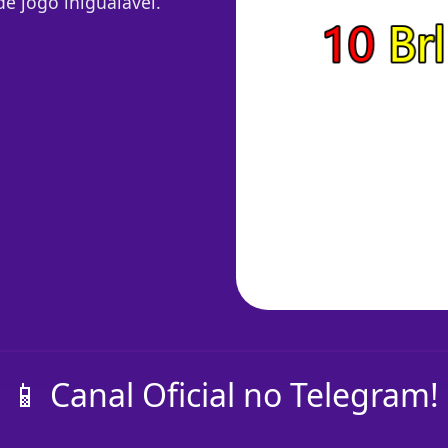
e jogo inigualável.
📱 Canal Oficial no Telegram!