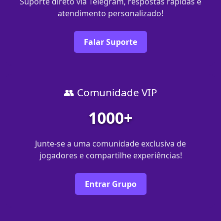
Suporte direto via Telegram, respostas rápidas e
atendimento personalizado!
Falar Suporte
👥 Comunidade VIP
1000+
Junte-se a uma comunidade exclusiva de
jogadores e compartilhe experiências!
Entrar Grupo