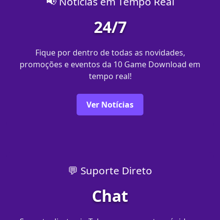
📢 Notícias em Tempo Real
24/7
Fique por dentro de todas as novidades,
promoções e eventos da 10 Game Download em
tempo real!
Ver Notícias
💬 Suporte Direto
Chat