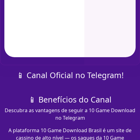
📱 Canal Oficial no Telegram!
📱 Benefícios do Canal
Descubra as vantagens de seguir a 10 Game Download
no Telegram
A plataforma 10 Game Download Brasil é um site de
cassino de alto nível — os saques da 10 Game