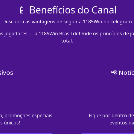
📱 Benefícios do Canal
Descubra as vantagens de seguir a 1185Win no Telegram
 jogadores — a 1185Win Brasil defende os princípios de j
total.
sivos
📢 Notí
m, promoções especiais
Fique por dentro d
s únicos!
eventos da