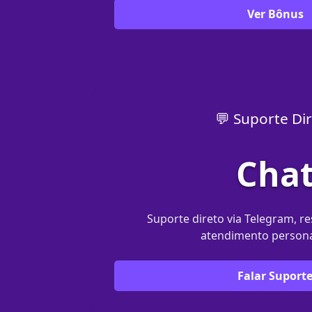
Ver Bônus
💬 Suporte Di
Cha
Suporte direto via Telegram, r
atendimento persona
Falar Suport