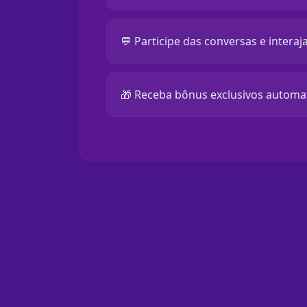
💬 Participe das conversas e interaj
🎁 Receba bônus exclusivos autom