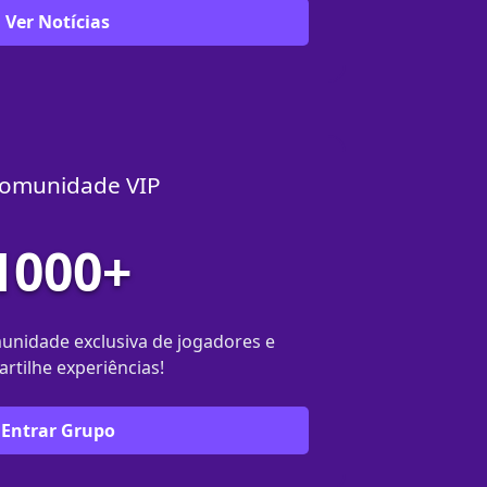
Ver Notícias
Comunidade VIP
1000+
unidade exclusiva de jogadores e
rtilhe experiências!
Entrar Grupo