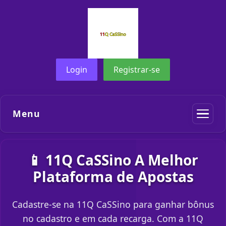
Login
Registrar-se
Menu
📱 11Q CaSSino A Melhor
Plataforma de Apostas
Cadastre-se na 11Q CaSSino para ganhar bônus
no cadastro e em cada recarga. Com a 11Q