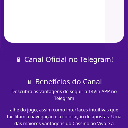
📱 Canal Oficial no Telegram!
📱 Benefícios do Canal
Descubra as vantagens de seguir a 14Vin APP no
Telegram
alhe do jogo, assim como interfaces intuitivas que
facilitam a navegação e a colocação de apostas. Uma
das maiores vantagens do Cassino ao Vivo é a