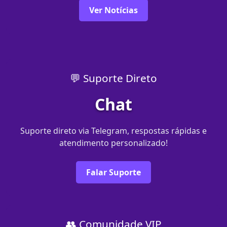
Ver Notícias
💬 Suporte Direto
Chat
Suporte direto via Telegram, respostas rápidas e
atendimento personalizado!
Falar Suporte
👥 Comunidade VIP