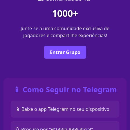
1000+
Junte-se a uma comunidade exclusiva de
jogadores e compartilhe experiências!
Entrar Grupo
📱 Como Seguir no Telegram
📱 Baixe o app Telegram no seu dispositivo
🔍 Procure por "@14Vin APPOficial"