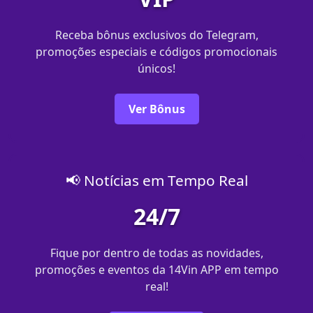
Receba bônus exclusivos do Telegram,
promoções especiais e códigos promocionais
únicos!
Ver Bônus
📢 Notícias em Tempo Real
24/7
Fique por dentro de todas as novidades,
promoções e eventos da 14Vin APP em tempo
real!