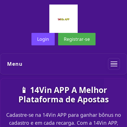
Login
Registrar-se
Menu
📱 14Vin APP A Melhor
Plataforma de Apostas
Cadastre-se na 14Vin APP para ganhar bônus no
cadastro e em cada recarga. Com a 14Vin APP,