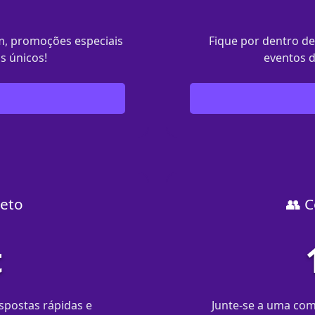
m, promoções especiais
Fique por dentro d
s únicos!
eventos d
reto
👥 
t
espostas rápidas e
Junte-se a uma com