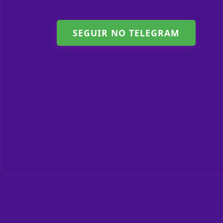
SEGUIR NO TELEGRAM