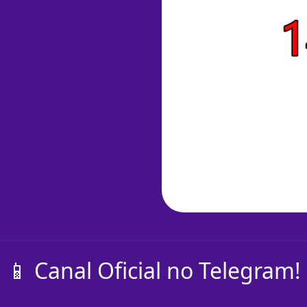
📱 Canal Oficial no Telegram!