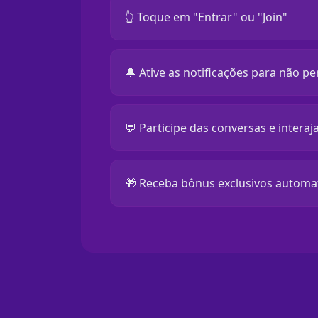
👆 Toque em "Entrar" ou "Join"
🔔 Ative as notificações para não p
💬 Participe das conversas e interaj
🎁 Receba bônus exclusivos autom