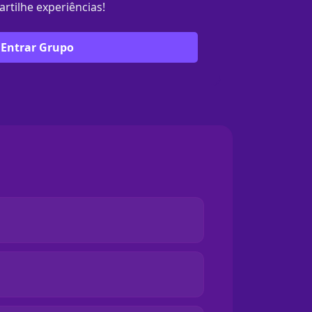
rtilhe experiências!
Entrar Grupo