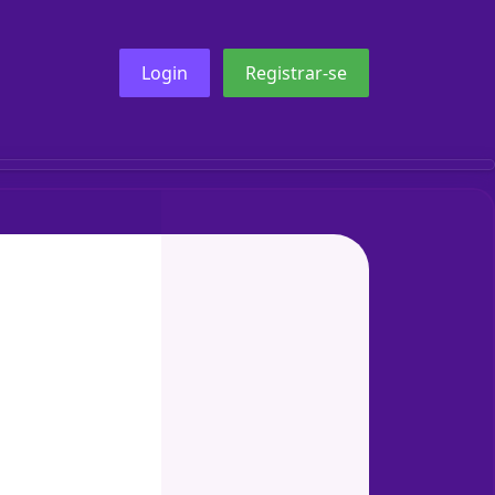
Login
Registrar-se