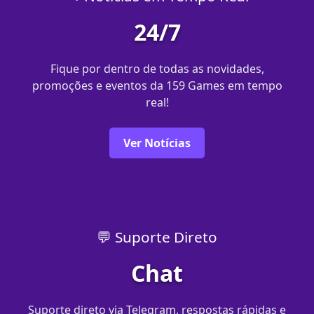
24/7
Fique por dentro de todas as novidades,
promoções e eventos da 159 Games em tempo
real!
Ver Notícias
💬 Suporte Direto
Chat
Suporte direto via Telegram, respostas rápidas e