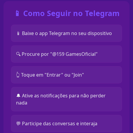
📱 Como Seguir no Telegram
📱 Baixe o app Telegram no seu dispositivo
🔍 Procure por "@159 GamesOficial"
👆 Toque em "Entrar" ou "Join"
🔔 Ative as notificações para não perder
nada
💬 Participe das conversas e interaja