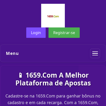
Login
Registrar-se
Menu
📱 1659.Com A Melhor
Plataforma de Apostas
Cadastre-se na 1659.Com para ganhar bônus no
cadastro e em cada recarga. Com a 1659.Com,