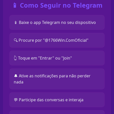
📱 Como Seguir no Telegram
📱 Baixe o app Telegram no seu dispositivo
🔍 Procure por "@1766Win.ComOficial"
👆 Toque em "Entrar" ou "Join"
🔔 Ative as notificações para não perder
nada
💬 Participe das conversas e interaja