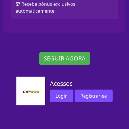
🎁 Receba bônus exclusivos
automaticamente
SEGUIR AGORA
Acessos
Login
Registrar-se