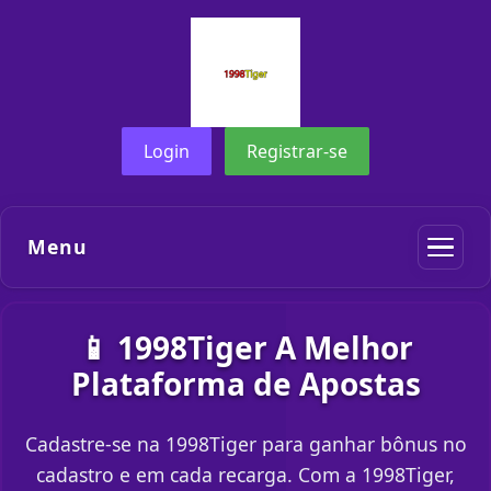
Login
Registrar-se
Menu
📱 1998Tiger A Melhor
Plataforma de Apostas
Cadastre-se na 1998Tiger para ganhar bônus no
cadastro e em cada recarga. Com a 1998Tiger,