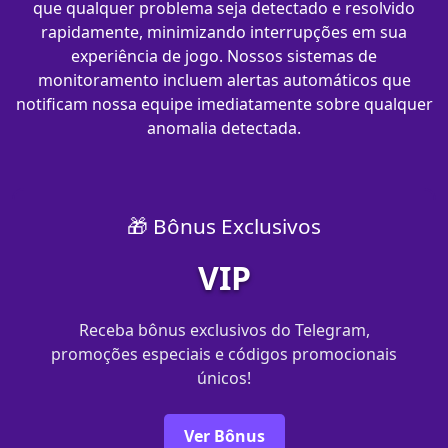
que qualquer problema seja detectado e resolvido
rapidamente, minimizando interrupções em sua
experiência de jogo. Nossos sistemas de
monitoramento incluem alertas automáticos que
notificam nossa equipe imediatamente sobre qualquer
anomalia detectada.
🎁 Bônus Exclusivos
VIP
Receba bônus exclusivos do Telegram,
promoções especiais e códigos promocionais
únicos!
Ver Bônus