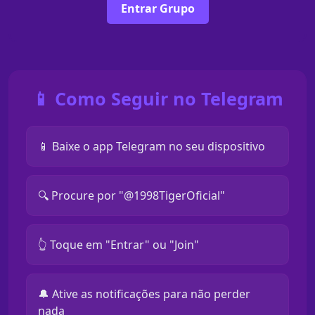
Entrar Grupo
📱 Como Seguir no Telegram
📱 Baixe o app Telegram no seu dispositivo
🔍 Procure por "@1998TigerOficial"
👆 Toque em "Entrar" ou "Join"
🔔 Ative as notificações para não perder
nada