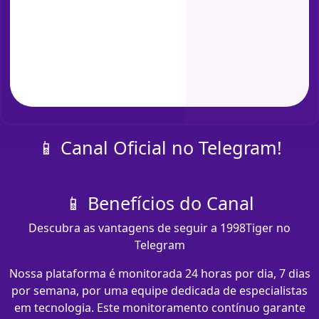
📱 Canal Oficial no Telegram!
📱 Benefícios do Canal
Descubra as vantagens de seguir a 1998Tiger no
Telegram
Nossa plataforma é monitorada 24 horas por dia, 7 dias
por semana, por uma equipe dedicada de especialistas
em tecnologia. Este monitoramento contínuo garante