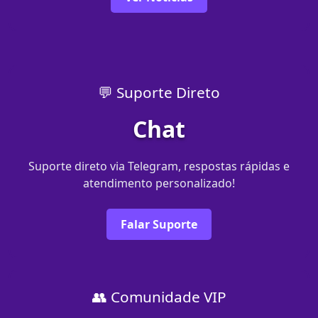
💬 Suporte Direto
Chat
Suporte direto via Telegram, respostas rápidas e
atendimento personalizado!
Falar Suporte
👥 Comunidade VIP