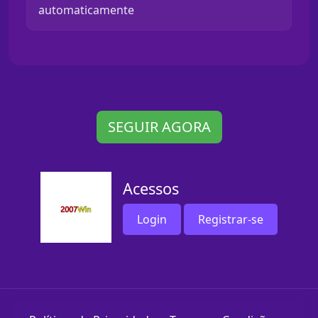
automaticamente
SEGUIR AGORA
Acessos
Login
Registrar-se