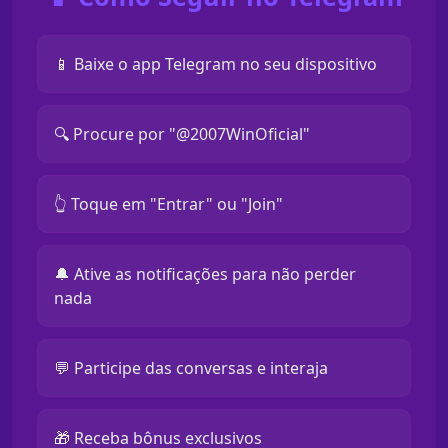
📱 Baixe o app Telegram no seu dispositivo
🔍 Procure por "@2007WinOficial"
👆 Toque em "Entrar" ou "Join"
🔔 Ative as notificações para não perder
nada
💬 Participe das conversas e interaja
🎁 Receba bônus exclusivos