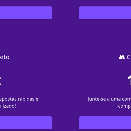
reto
👥 
t
espostas rápidas e
Junte-se a uma com
lizado!
compa
e