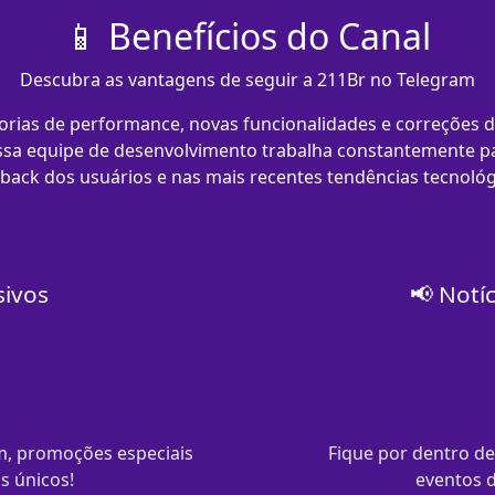
📱 Benefícios do Canal
Descubra as vantagens de seguir a 211Br no Telegram
orias de performance, novas funcionalidades e correções d
ossa equipe de desenvolvimento trabalha constantemente 
back dos usuários e nas mais recentes tendências tecnológ
sivos
📢 Notí
m, promoções especiais
Fique por dentro d
s únicos!
eventos 