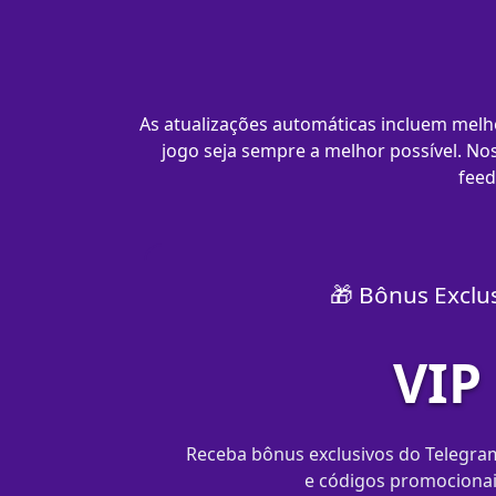
As atualizações automáticas incluem melh
jogo seja sempre a melhor possível. N
feed
🎁 Bônus Exclu
VIP
Receba bônus exclusivos do Telegra
e códigos promocionai