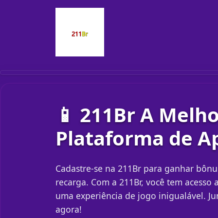
📱 211Br A Melh
Plataforma de A
Cadastre-se na 211Br para ganhar bônu
recarga. Com a 211Br, você tem acesso a
uma experiência de jogo inigualável. J
agora!