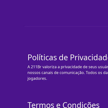
Políticas de Privacida
A 211Br valoriza a privacidade de seus usu
nossos canais de comunicação. Todos os dad
jogadores.
Termos e Condições