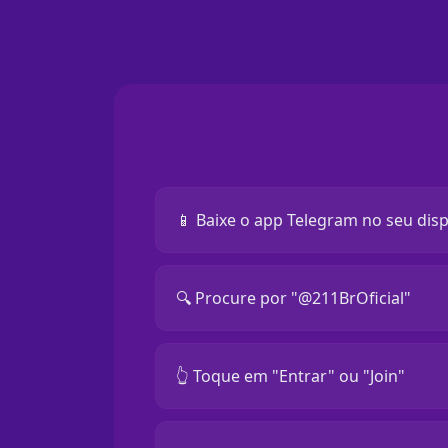
📱 Baixe o app Telegram no seu disp
🔍 Procure por "@211BrOficial"
👆 Toque em "Entrar" ou "Join"