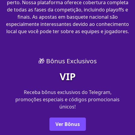
perto. Nossa plataforma oferece cobertura completa
de todas as fases da competição, incluindo playoffs e
finais. As apostas em basquete nacional são
especialmente interessantes devido ao conhecimento
local que você pode ter sobre as equipes e jogadores.
🎁 Bônus Exclusivos
VIP
Receba bônus exclusivos do Telegram,
promoções especiais e códigos promocionais
únicos!
Ver Bônus