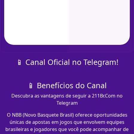
📱 Canal Oficial no Telegram!
📱 Benefícios do Canal
Descubra as vantagens de seguir a 211Br.Com no
Telegram
O NBB (Novo Basquete Brasil) oferece oportunidades
únicas de apostas em jogos que envolvem equipes
brasileiras e jogadores que você pode acompanhar de