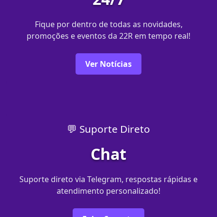
Fique por dentro de todas as novidades,
promoções e eventos da 22R em tempo real!
Ver Notícias
💬 Suporte Direto
Chat
Suporte direto via Telegram, respostas rápidas e
atendimento personalizado!