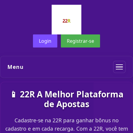
Login
Registrar-se
Menu
📱 22R A Melhor Plataforma
de Apostas
Cadastre-se na 22R para ganhar bônus no
cadastro e em cada recarga. Com a 22R, você tem