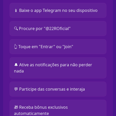
📱 Baixe o app Telegram no seu dispositivo
🔍 Procure por "@22ROficial"
👆 Toque em "Entrar" ou "Join"
🔔 Ative as notificações para não perder
nada
💬 Participe das conversas e interaja
🎁 Receba bônus exclusivos
automaticamente