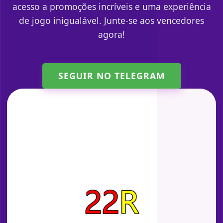
acesso a promoções incríveis e uma experiência
de jogo inigualável. Junte-se aos vencedores
agora!
SEGUIR NO TELEGRAM