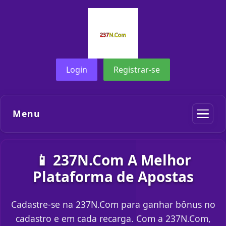
Login
Registrar-se
Menu
📱 237N.Com A Melhor
Plataforma de Apostas
Cadastre-se na 237N.Com para ganhar bônus no
cadastro e em cada recarga. Com a 237N.Com,