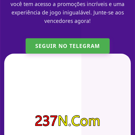
você tem acesso a promoções incríveis e uma
experiência de jogo inigualável. Junte-se aos
vencedores agora!
SEGUIR NO TELEGRAM