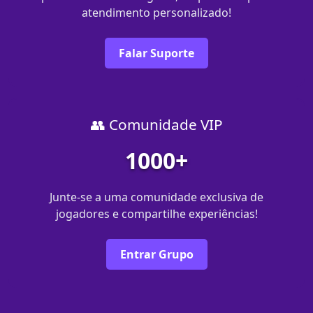
atendimento personalizado!
Falar Suporte
👥 Comunidade VIP
1000+
Junte-se a uma comunidade exclusiva de
jogadores e compartilhe experiências!
Entrar Grupo