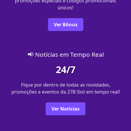
promoções especiais e códigos promocionais
únicos!
Ver Bônus
📢 Notícias em Tempo Real
24/7
Fique por dentro de todas as novidades,
promoções e eventos da 27B Slot em tempo real!
Ver Notícias