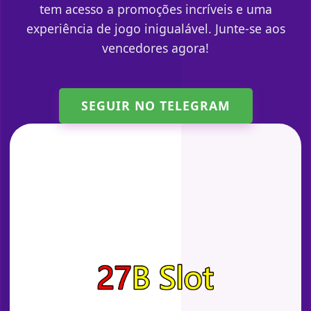
tem acesso a promoções incríveis e uma
experiência de jogo inigualável. Junte-se aos
vencedores agora!
SEGUIR NO TELEGRAM