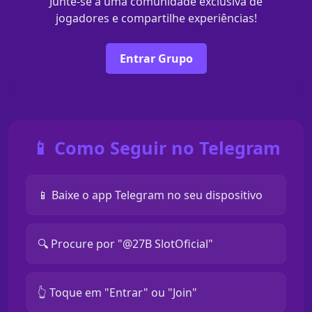
Junte-se a uma comunidade exclusiva de
jogadores e compartilhe experiências!
Entrar Grupo
📱 Como Seguir no Telegram
📱 Baixe o app Telegram no seu dispositivo
🔍 Procure por "@27B SlotOficial"
👆 Toque em "Entrar" ou "Join"