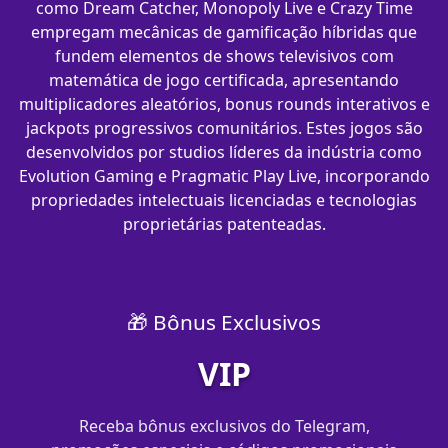
como Dream Catcher, Monopoly Live e Crazy Time
empregam mecânicas de gamificação híbridas que
fundem elementos de shows televisivos com
matemática de jogo certificada, apresentando
multiplicadores aleatórios, bonus rounds interativos e
jackpots progressivos comunitários. Estes jogos são
desenvolvidos por studios líderes da indústria como
Evolution Gaming e Pragmatic Play Live, incorporando
propriedades intelectuais licenciadas e tecnologias
proprietárias patenteadas.
🎁 Bônus Exclusivos
VIP
Receba bônus exclusivos do Telegram,