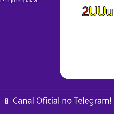
e jogo inigualável.
📱 Canal Oficial no Telegram!