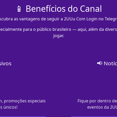
📱 Benefícios do Canal
scubra as vantagens de seguir a 2UUu Com Login no Teleg
ialmente para o público brasileiro — aqui, além da divers
jogar.
sivos
📢 Notí
m, promoções especiais
Fique por dentro d
s únicos!
eventos da 2U