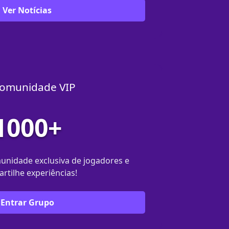
Ver Notícias
Comunidade VIP
1000+
unidade exclusiva de jogadores e
rtilhe experiências!
Entrar Grupo