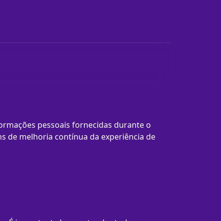
formações pessoais fornecidas durante o
ns de melhoria contínua da experiência de