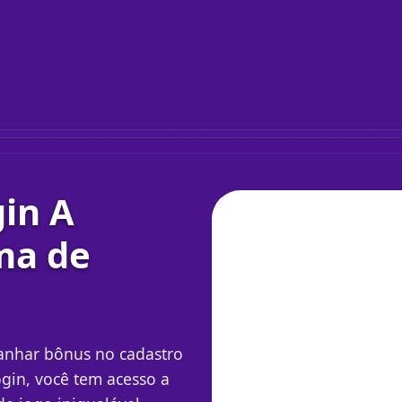
in A
ma de
anhar bônus no cadastro
in, você tem acesso a