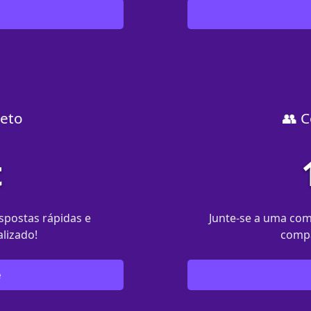
reto
👥 
t
espostas rápidas e
Junte-se a uma com
lizado!
compa
e