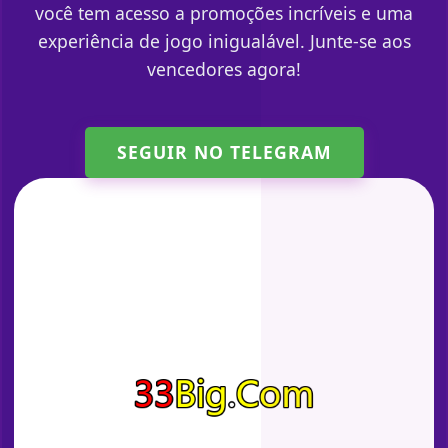
você tem acesso a promoções incríveis e uma
experiência de jogo inigualável. Junte-se aos
vencedores agora!
SEGUIR NO TELEGRAM