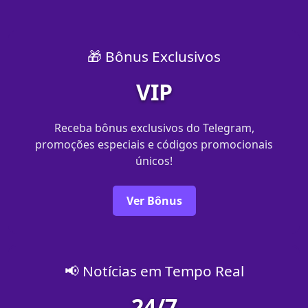
🎁 Bônus Exclusivos
VIP
Receba bônus exclusivos do Telegram,
promoções especiais e códigos promocionais
únicos!
Ver Bônus
📢 Notícias em Tempo Real
24/7