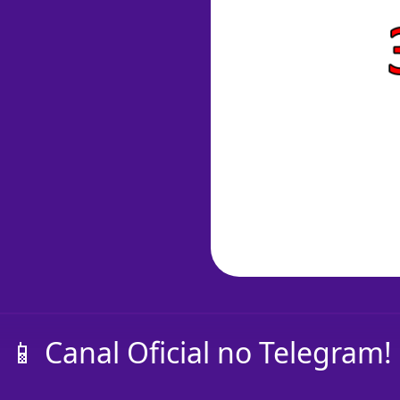
📱 Canal Oficial no Telegram!