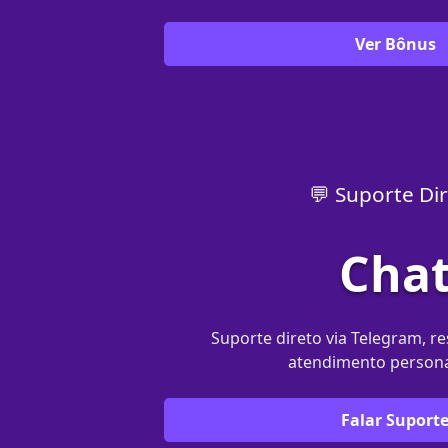
Ver Bônus
💬 Suporte Di
Cha
Suporte direto via Telegram, r
atendimento persona
Falar Suport