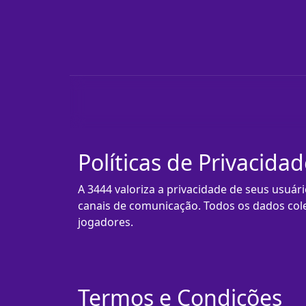
Políticas de Privacida
A 3444 valoriza a privacidade de seus usuá
canais de comunicação. Todos os dados cole
jogadores.
Termos e Condições