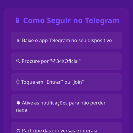
📱 Como Seguir no Telegram
📱 Baixe o app Telegram no seu dispositivo
🔍 Procure por "@34XOficial"
👆 Toque em "Entrar" ou "Join"
🔔 Ative as notificações para não perder
nada
💬 Participe das conversas e interaja