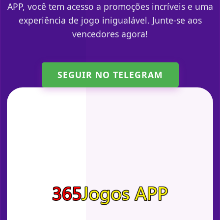
APP, você tem acesso a promoções incríveis e uma
experiência de jogo inigualável. Junte-se aos
vencedores agora!
SEGUIR NO TELEGRAM