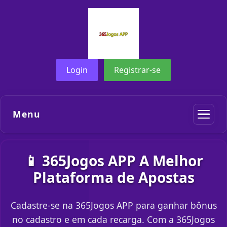
Login
Registrar-se
Menu
📱 365Jogos APP A Melhor
Plataforma de Apostas
Cadastre-se na 365Jogos APP para ganhar bônus
no cadastro e em cada recarga. Com a 365Jogos