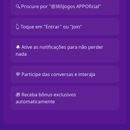
🔍 Procure por "@365Jogos APPOficial"
👆 Toque em "Entrar" ou "Join"
🔔 Ative as notificações para não perder
nada
💬 Participe das conversas e interaja
🎁 Receba bônus exclusivos
automaticamente