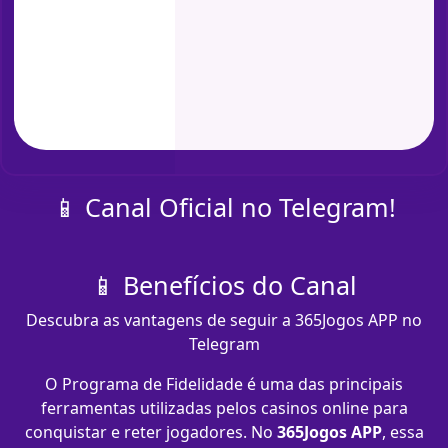
📱 Canal Oficial no Telegram!
📱 Benefícios do Canal
Descubra as vantagens de seguir a 365Jogos APP no
Telegram
O Programa de Fidelidade é uma das principais
ferramentas utilizadas pelos casinos online para
conquistar e reter jogadores. No
365Jogos APP
, essa