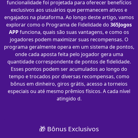
funcionalidade foi projetada para oferecer benefícios
exclusivos aos usuários que permanecem ativos e
engajados na plataforma. Ao longo deste artigo, vamos
explorar como o Programa de Fidelidade do
365Jogos
APP
funciona, quais são suas vantagens, e como os
jogadores podem maximizar suas recompensas. O
programa geralmente opera em um sistema de pontos,
onde cada aposta feita pelo jogador gera uma
quantidade correspondente de pontos de fidelidade.
Esses pontos podem ser acumulados ao longo do
tempo e trocados por diversas recompensas, como
bônus em dinheiro, giros grátis, acesso a torneios
especiais ou até mesmo prêmios físicos. A cada nível
atingido d.
🎁 Bônus Exclusivos