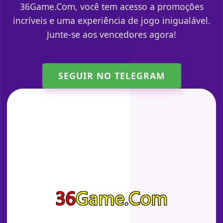
36Game.Com, você tem acesso a promoções
incríveis e uma experiência de jogo inigualável.
Junte-se aos vencedores agora!
SEGUIR NO TELEGRAM