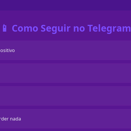
📱 Como Seguir no Telegram
ositivo
erder nada