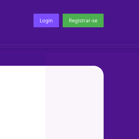
Login
Registrar-se