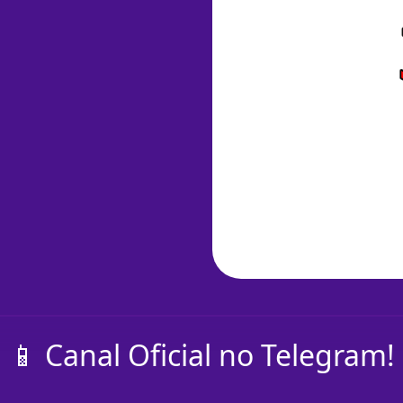
📱 Canal Oficial no Telegram!