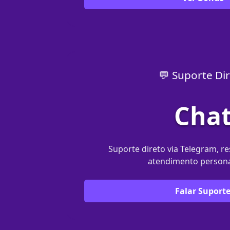
💬 Suporte Di
Cha
Suporte direto via Telegram, r
atendimento persona
Falar Suport