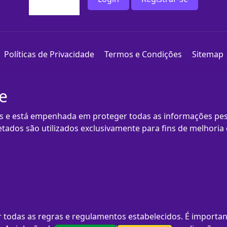
Políticas de Privacidade
Termos e Condições
Sitemap
de
ios e está empenhada em proteger todas as informações pe
tados são utilizados exclusivamente para fins de melhoria
todas as regras e regulamentos estabelecidos. É importan