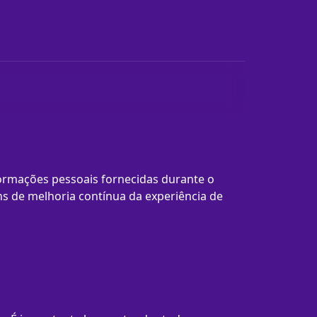
formações pessoais fornecidas durante o
ns de melhoria contínua da experiência de