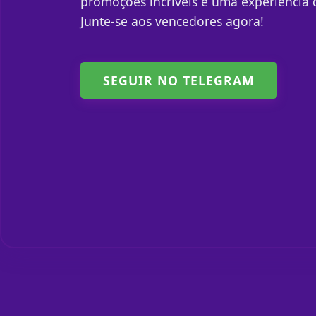
promoções incríveis e uma experiência d
Junte-se aos vencedores agora!
SEGUIR NO TELEGRAM