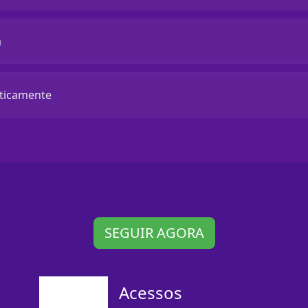
a
aticamente
SEGUIR AGORA
Acessos