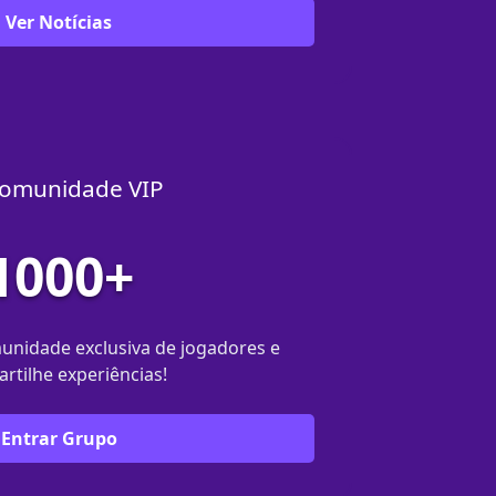
Ver Notícias
Comunidade VIP
1000+
unidade exclusiva de jogadores e
rtilhe experiências!
Entrar Grupo