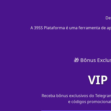
De
A 39SS Plataforma é uma ferramenta de apo
🎁 Bônus Exclu
VIP
Receba bônus exclusivos do Telegra
e códigos promocionai