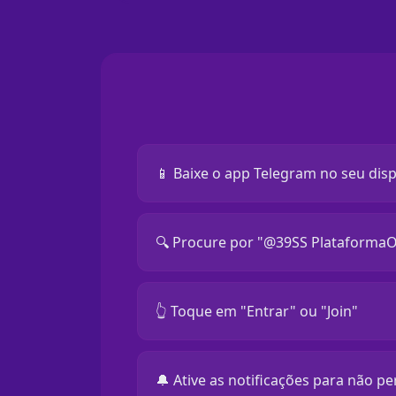
📱 Baixe o app Telegram no seu disp
🔍 Procure por "@39SS PlataformaOf
👆 Toque em "Entrar" ou "Join"
🔔 Ative as notificações para não p