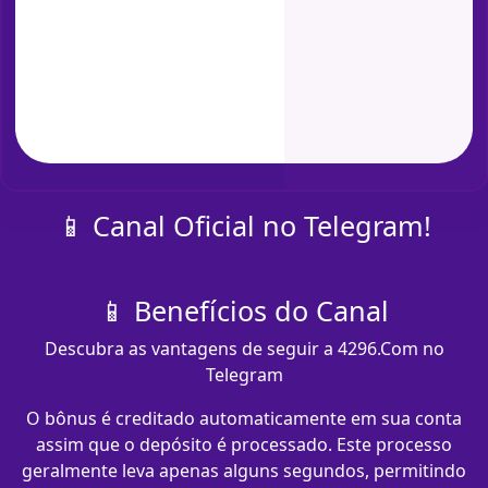
📱 Canal Oficial no Telegram!
📱 Benefícios do Canal
Descubra as vantagens de seguir a 4296.Com no
Telegram
O bônus é creditado automaticamente em sua conta
assim que o depósito é processado. Este processo
geralmente leva apenas alguns segundos, permitindo