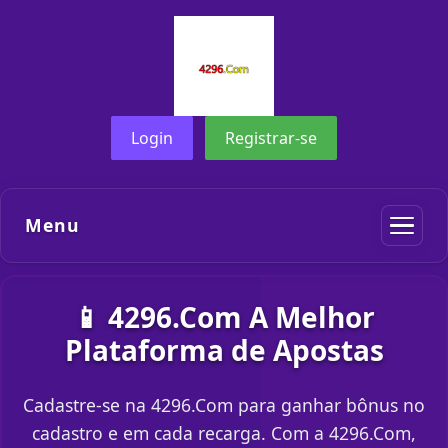
Login
Registrar-se
Menu
📱 4296.Com A Melhor
Plataforma de Apostas
Cadastre-se na 4296.Com para ganhar bônus no
cadastro e em cada recarga. Com a 4296.Com,