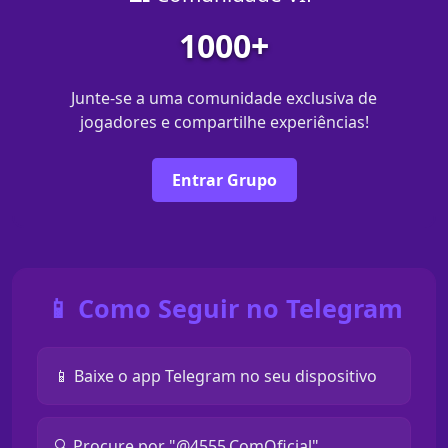
1000+
Junte-se a uma comunidade exclusiva de
jogadores e compartilhe experiências!
Entrar Grupo
📱 Como Seguir no Telegram
📱 Baixe o app Telegram no seu dispositivo
🔍 Procure por "@4555.ComOficial"