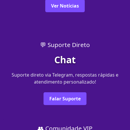
Ver Notícias
💬 Suporte Direto
Chat
Suporte direto via Telegram, respostas rápidas e
atendimento personalizado!
Falar Suporte
👥 Comunidade VIP