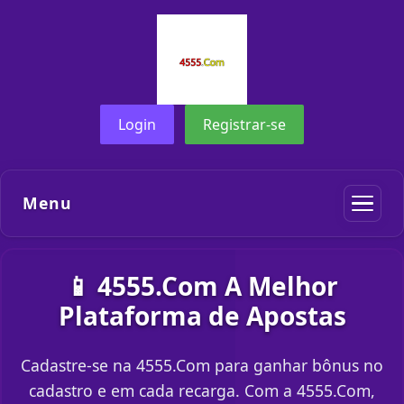
Login
Registrar-se
Menu
📱 4555.Com A Melhor
Plataforma de Apostas
Cadastre-se na 4555.Com para ganhar bônus no
cadastro e em cada recarga. Com a 4555.Com,