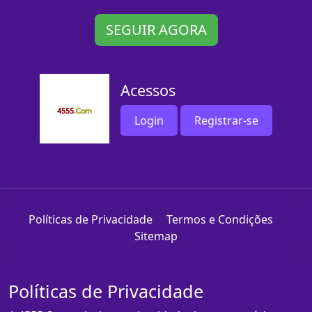
SEGUIR AGORA
Acessos
Login
Registrar-se
Políticas de Privacidade
Termos e Condições
Sitemap
Políticas de Privacidade