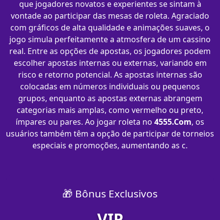
que jogadores novatos e experientes se sintam à
vontade ao participar das mesas de roleta. Agraciado
com gráficos de alta qualidade e animações suaves, o
jogo simula perfeitamente a atmosfera de um cassino
real. Entre as opções de apostas, os jogadores podem
escolher apostas internas ou externas, variando em
risco e retorno potencial. As apostas internas são
colocadas em números individuais ou pequenos
grupos, enquanto as apostas externas abrangem
categorias mais amplas, como vermelho ou preto,
ímpares ou pares. Ao jogar roleta no
4555.Com
, os
usuários também têm a opção de participar de torneios
especiais e promoções, aumentando as c.
🎁 Bônus Exclusivos
VIP