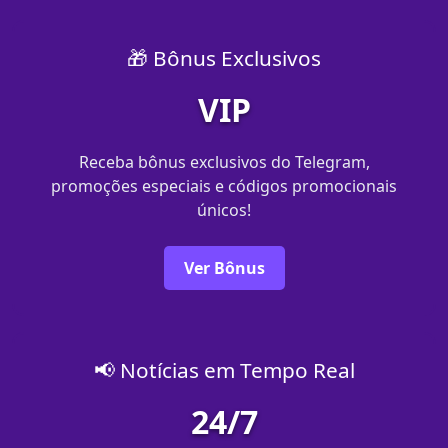
🎁 Bônus Exclusivos
VIP
Receba bônus exclusivos do Telegram,
promoções especiais e códigos promocionais
únicos!
Ver Bônus
📢 Notícias em Tempo Real
24/7