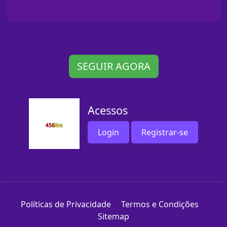
SEGUIR AGORA
Acessos
Login
Registrar-se
Políticas de Privacidade
Termos e Condições
Sitemap