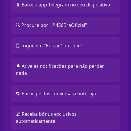
📱 Baixe o app Telegram no seu dispositivo
🔍 Procure por "@456BraOficial"
👆 Toque em "Entrar" ou "Join"
🔔 Ative as notificações para não perder
nada
💬 Participe das conversas e interaja
🎁 Receba bônus exclusivos
automaticamente