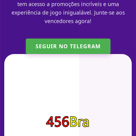
tem acesso a promoções incríveis e uma
experiência de jogo inigualável. Junte-se aos
vencedores agora!
SEGUIR NO TELEGRAM