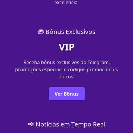
excelência.
🎁 Bônus Exclusivos
VIP
Receba bônus exclusivos do Telegram,
promoções especiais e códigos promocionais
únicos!
Ver Bônus
📢 Notícias em Tempo Real