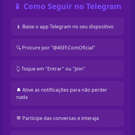
📱 Como Seguir no Telegram
📱 Baixe o app Telegram no seu dispositivo
🔍 Procure por "@45FF.ComOficial"
👆 Toque em "Entrar" ou "Join"
🔔 Ative as notificações para não perder
nada
💬 Participe das conversas e interaja