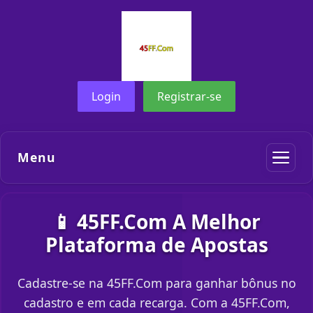
Login
Registrar-se
Menu
📱 45FF.Com A Melhor
Plataforma de Apostas
Cadastre-se na 45FF.Com para ganhar bônus no
cadastro e em cada recarga. Com a 45FF.Com,