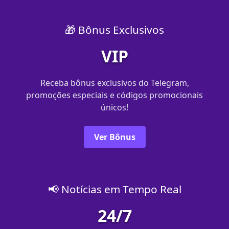
🎁 Bônus Exclusivos
VIP
Receba bônus exclusivos do Telegram,
promoções especiais e códigos promocionais
únicos!
Ver Bônus
📢 Notícias em Tempo Real
24/7