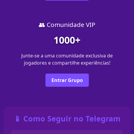
👥 Comunidade VIP
1000+
Junte-se a uma comunidade exclusiva de
jogadores e compartilhe experiências!
Entrar Grupo
📱 Como Seguir no Telegram