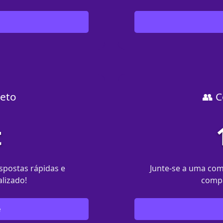
reto
👥 
t
espostas rápidas e
Junte-se a uma com
lizado!
compa
e