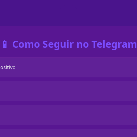
📱 Como Seguir no Telegram
ositivo