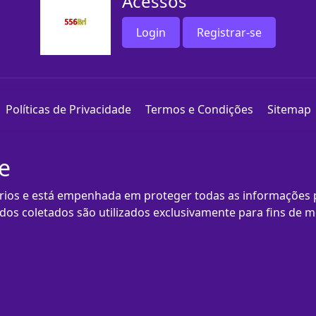
Acessos
Login
Registrar-se
Políticas de Privacidade
Termos e Condições
Sitemap
de
uários e está empenhada em proteger todas as informações 
os coletados são utilizados exclusivamente para fins de m