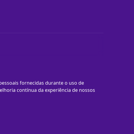
pessoais fornecidas durante o uso de
elhoria contínua da experiência de nossos