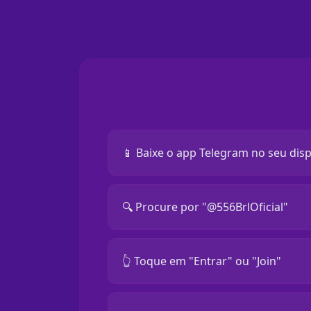
📱 Baixe o app Telegram no seu disp
🔍 Procure por "@556BrlOficial"
👆 Toque em "Entrar" ou "Join"