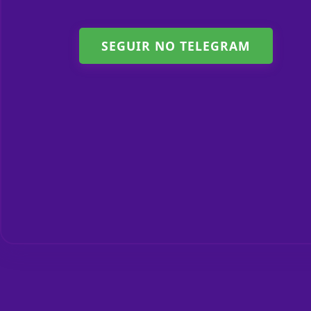
SEGUIR NO TELEGRAM