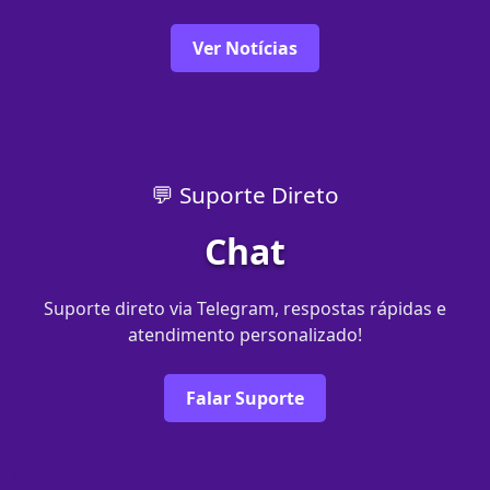
Ver Notícias
💬 Suporte Direto
Chat
Suporte direto via Telegram, respostas rápidas e
atendimento personalizado!
Falar Suporte