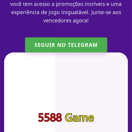
você tem acesso a promoções incríveis e uma
experiência de jogo inigualável. Junte-se aos
vencedores agora!
SEGUIR NO TELEGRAM