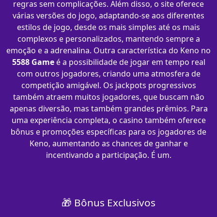
regras sem complicações. Além disso, o site oferece
várias versões do jogo, adaptando-se aos diferentes
estilos de jogo, desde os mais simples até os mais
complexos e personalizados, mantendo sempre a
emoção e a adrenalina. Outra característica do Keno no
5588 Game
é a possibilidade de jogar em tempo real
com outros jogadores, criando uma atmosfera de
competição amigável. Os jackpots progressivos
também atraem muitos jogadores, que buscam não
apenas diversão, mas também grandes prêmios. Para
uma experiência completa, o casino também oferece
bônus e promoções específicas para os jogadores de
Keno, aumentando as chances de ganhar e
incentivando a participação. É um.
🎁 Bônus Exclusivos