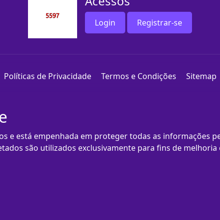
Acessos
Login
Registrar-se
Políticas de Privacidade
Termos e Condições
Sitemap
de
rios e está empenhada em proteger todas as informações p
tados são utilizados exclusivamente para fins de melhoria