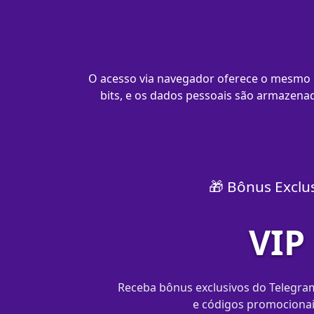
O acesso via navegador oferece o mesmo ní
bits, e os dados pessoais são armazenad
🎁 Bônus Exclu
VIP
Receba bônus exclusivos do Telegra
e códigos promocionai