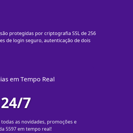
são protegidas por criptografia SSL de 256
es de login seguro, autenticação de dois
cias em Tempo Real
24/7
e todas as novidades, promoções e
da 5597 em tempo real!