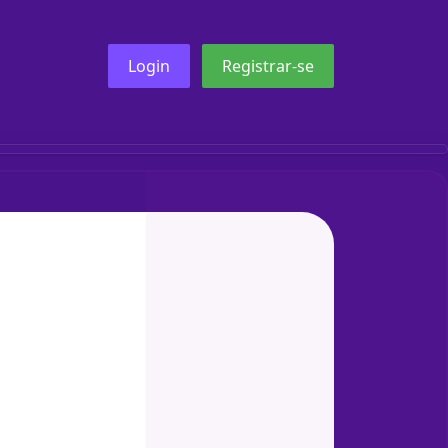
Login
Registrar-se