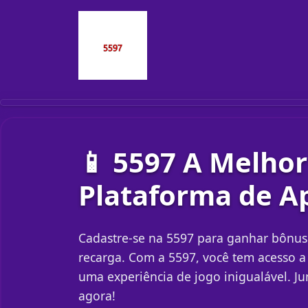
📱 5597 A Melhor
Plataforma de A
Cadastre-se na 5597 para ganhar bônus
recarga. Com a 5597, você tem acesso a
uma experiência de jogo inigualável. J
agora!