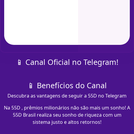
📱 Canal Oficial no Telegram!
📱 Benefícios do Canal
Descubra as vantagens de seguir a 55D no Telegram
Na 55D , prêmios milionários não são mais um sonho! A
55D Brasil realiza seu sonho de riqueza com um
sistema justo e altos retornos!