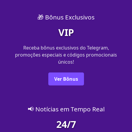
🎁 Bônus Exclusivos
VIP
Receba bônus exclusivos do Telegram,
promoções especiais e códigos promocionais
únicos!
Ver Bônus
📢 Notícias em Tempo Real
24/7