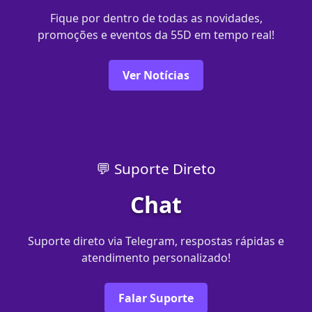
Fique por dentro de todas as novidades,
promoções e eventos da 55D em tempo real!
Ver Notícias
💬 Suporte Direto
Chat
Suporte direto via Telegram, respostas rápidas e
atendimento personalizado!
Falar Suporte