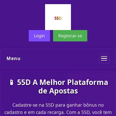
Login
Registrar-se
Menu
📱 55D A Melhor Plataforma
de Apostas
Cadastre-se na 55D para ganhar bônus no
cadastro e em cada recarga. Com a 55D, você tem