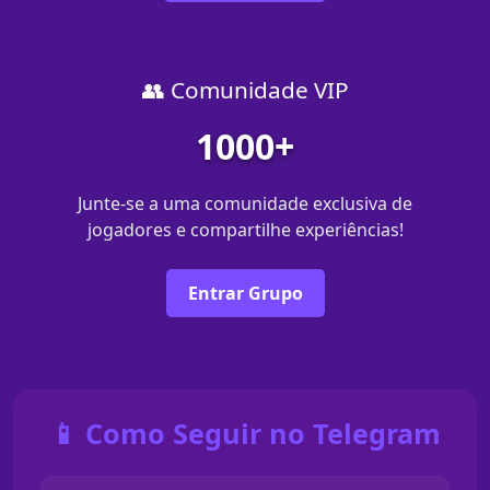
👥 Comunidade VIP
1000+
Junte-se a uma comunidade exclusiva de
jogadores e compartilhe experiências!
Entrar Grupo
📱 Como Seguir no Telegram