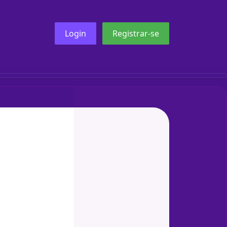
Login
Registrar-se