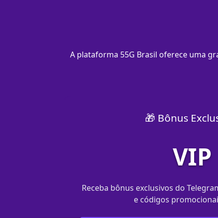
A plataforma 55G Brasil oferece uma gr
🎁 Bônus Exclu
VIP
Receba bônus exclusivos do Telegra
e códigos promocionai