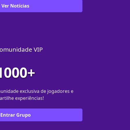
Ver Notícias
Comunidade VIP
1000+
unidade exclusiva de jogadores e
rtilhe experiências!
Entrar Grupo