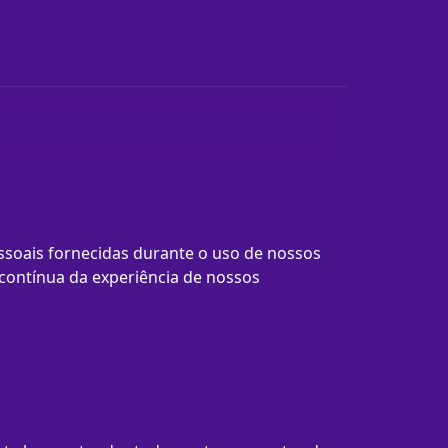
ssoais fornecidas durante o uso de nossos
 contínua da experiência de nossos