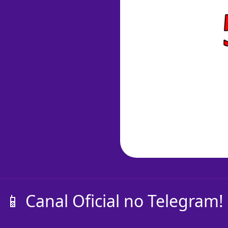
📱 Canal Oficial no Telegram!