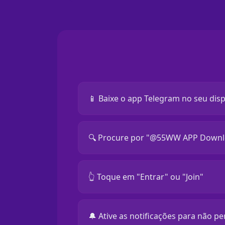
📱 Baixe o app Telegram no seu disp
🔍 Procure por "@55WW APP Downlo
👆 Toque em "Entrar" ou "Join"
🔔 Ative as notificações para não p