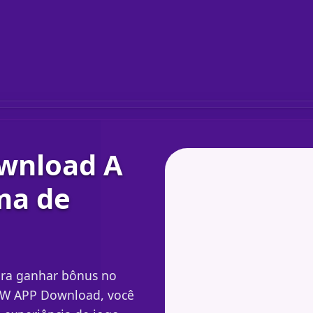
wnload A
ma de
ra ganhar bônus no
WW APP Download, você