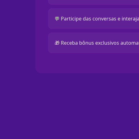
💬 Participe das conversas e interaj
🎁 Receba bônus exclusivos autom