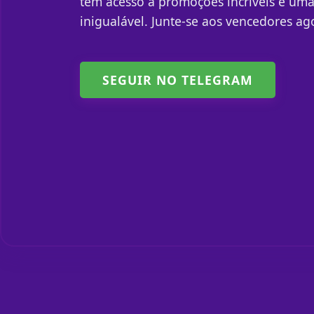
tem acesso a promoções incríveis e uma
inigualável. Junte-se aos vencedores ag
SEGUIR NO TELEGRAM