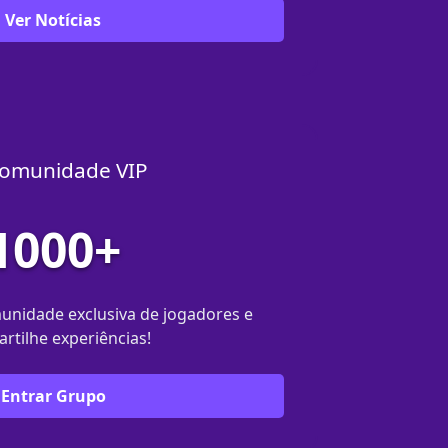
Ver Notícias
Comunidade VIP
1000+
unidade exclusiva de jogadores e
rtilhe experiências!
Entrar Grupo