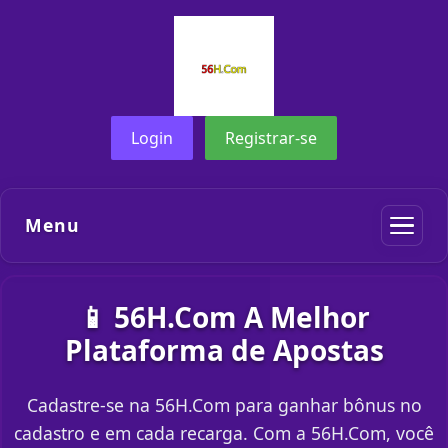
Login
Registrar-se
Menu
📱 56H.Com A Melhor
Plataforma de Apostas
Cadastre-se na 56H.Com para ganhar bônus no
cadastro e em cada recarga. Com a 56H.Com, você