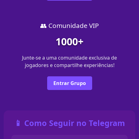
👥 Comunidade VIP
1000+
Junte-se a uma comunidade exclusiva de
jogadores e compartilhe experiências!
Entrar Grupo
📱 Como Seguir no Telegram