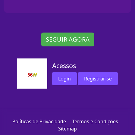
SEGUIR AGORA
Acessos
Login
Registrar-se
Políticas de Privacidade
Termos e Condições
Sitemap