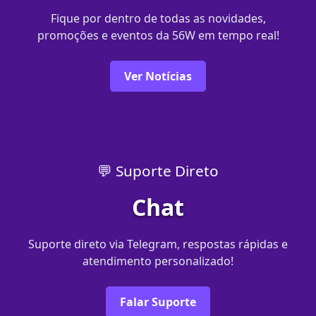
Fique por dentro de todas as novidades,
promoções e eventos da 56W em tempo real!
Ver Notícias
💬 Suporte Direto
Chat
Suporte direto via Telegram, respostas rápidas e
atendimento personalizado!
Falar Suporte