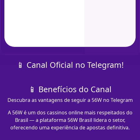
📱 Canal Oficial no Telegram!
📱 Benefícios do Canal
Descubra as vantagens de seguir a 56W no Telegram
A 56W é um dos cassinos online mais respeitados do
Brasil — a plataforma 56W Brasil lidera o setor,
oferecendo uma experiência de apostas definitiva.