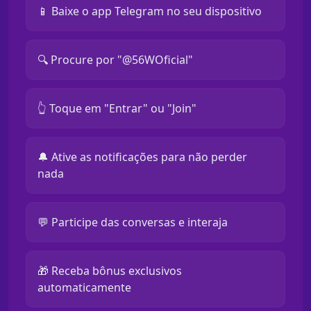
📱 Baixe o app Telegram no seu dispositivo
🔍 Procure por "@56WOficial"
👆 Toque em "Entrar" ou "Join"
🔔 Ative as notificações para não perder
nada
💬 Participe das conversas e interaja
🎁 Receba bônus exclusivos
automaticamente