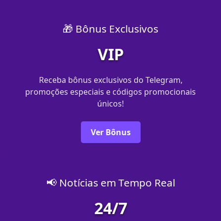
🎁 Bônus Exclusivos
VIP
Receba bônus exclusivos do Telegram,
promoções especiais e códigos promocionais
únicos!
Ver Bônus
📢 Notícias em Tempo Real
24/7