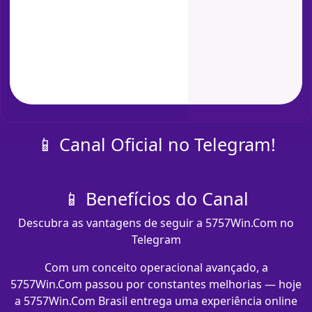
📱 Canal Oficial no Telegram!
📱 Benefícios do Canal
Descubra as vantagens de seguir a 5757Win.Com no
Telegram
Com um conceito operacional avançado, a
5757Win.Com passou por constantes melhorias — hoje
a 5757Win.Com Brasil entrega uma experiência online