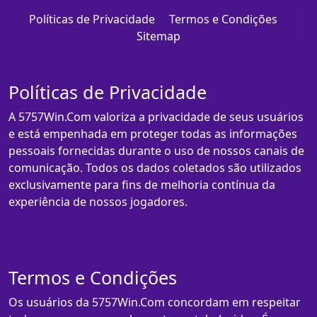
Políticas de Privacidade
Termos e Condições
Sitemap
Políticas de Privacidade
A 5757Win.Com valoriza a privacidade de seus usuários
e está empenhada em proteger todas as informações
pessoais fornecidas durante o uso de nossos canais de
comunicação. Todos os dados coletados são utilizados
exclusivamente para fins de melhoria contínua da
experiência de nossos jogadores.
Termos e Condições
Os usuários da 5757Win.Com concordam em respeitar