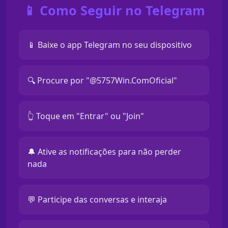
📱 Como Seguir no Telegram
📱 Baixe o app Telegram no seu dispositivo
🔍 Procure por "@5757Win.ComOficial"
👆 Toque em "Entrar" ou "Join"
🔔 Ative as notificações para não perder
nada
💬 Participe das conversas e interaja