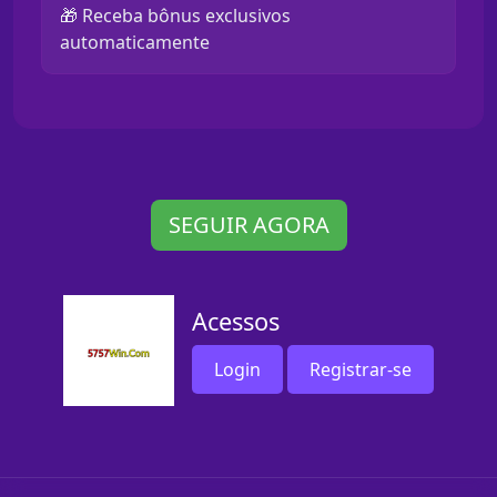
🎁 Receba bônus exclusivos
automaticamente
SEGUIR AGORA
Acessos
Login
Registrar-se