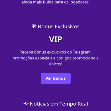
ainda mais fluida para os jogadores.
🎁 Bônus Exclusivos
VIP
Receba bônus exclusivos do Telegram,
promoções especiais e códigos promocionais
únicos!
Ver Bônus
📢 Notícias em Tempo Real