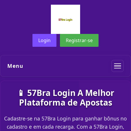
Login
Registrar-se
Menu
📱 57Bra Login A Melhor
Plataforma de Apostas
Cadastre-se na 57Bra Login para ganhar bônus no
cadastro e em cada recarga. Com a 57Bra Login,