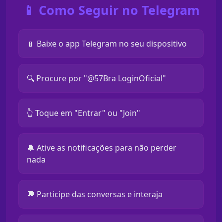
📱 Como Seguir no Telegram
📱 Baixe o app Telegram no seu dispositivo
🔍 Procure por "@57Bra LoginOficial"
👆 Toque em "Entrar" ou "Join"
🔔 Ative as notificações para não perder
nada
💬 Participe das conversas e interaja