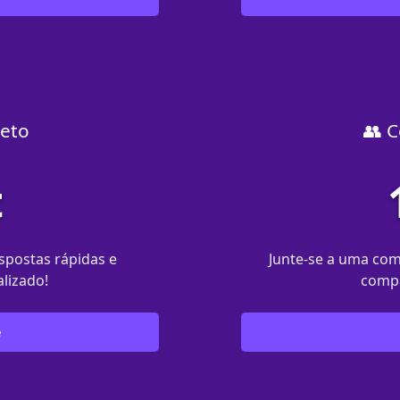
reto
👥 
t
espostas rápidas e
Junte-se a uma com
lizado!
compa
e