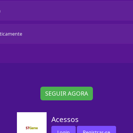
a
aticamente
SEGUIR AGORA
Acessos
Login
Registrar-se