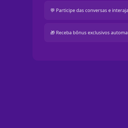
💬 Participe das conversas e interaj
🎁 Receba bônus exclusivos autom