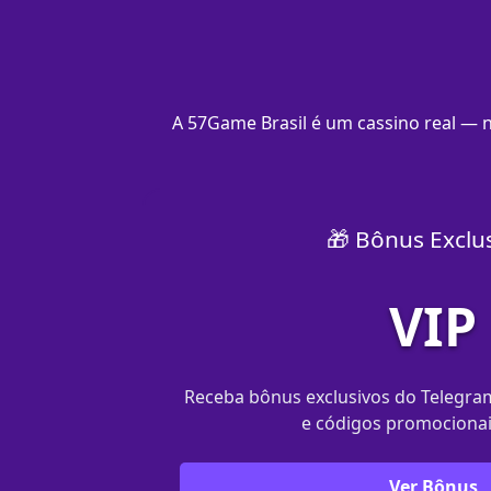
A 57Game Brasil é um cassino real — 
🎁 Bônus Exclu
VIP
Receba bônus exclusivos do Telegra
e códigos promocionai
Ver Bônus