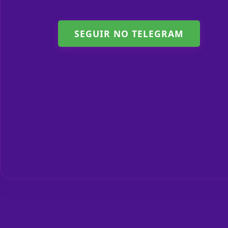
SEGUIR NO TELEGRAM