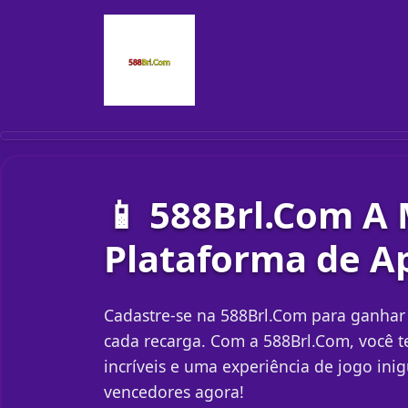
📱 588Brl.Com A
Plataforma de A
Cadastre-se na 588Brl.Com para ganhar
cada recarga. Com a 588Brl.Com, você 
incríveis e uma experiência de jogo inig
vencedores agora!