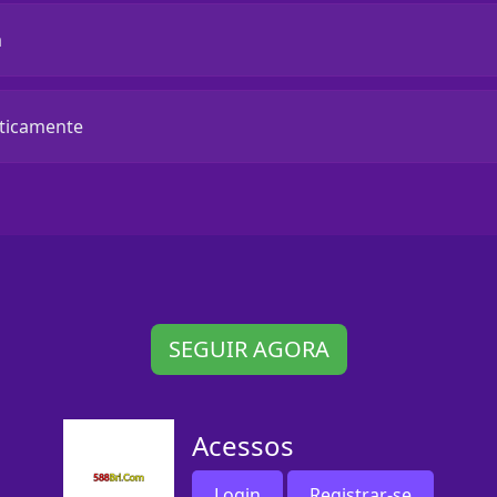
a
aticamente
SEGUIR AGORA
Acessos
Login
Registrar-se