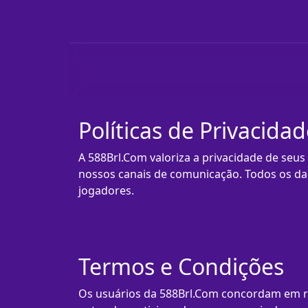
Políticas de Privacida
A 588Brl.Com valoriza a privacidade de seu
nossos canais de comunicação. Todos os dad
jogadores.
Termos e Condições
Os usuários da 588Brl.Com concordam em res