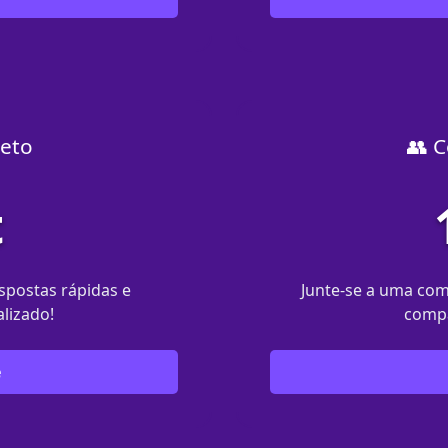
reto
👥 
t
espostas rápidas e
Junte-se a uma com
lizado!
compa
e