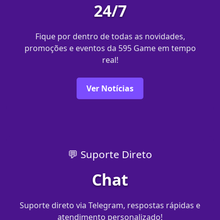
24/7
Fique por dentro de todas as novidades,
promoções e eventos da 595 Game em tempo
real!
Ver Notícias
💬 Suporte Direto
Chat
Suporte direto via Telegram, respostas rápidas e
atendimento personalizado!