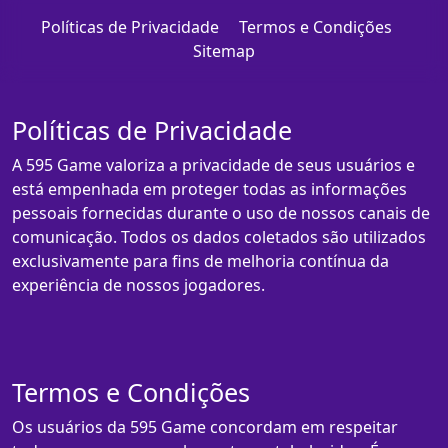
Políticas de Privacidade
Termos e Condições
Sitemap
Políticas de Privacidade
A 595 Game valoriza a privacidade de seus usuários e
está empenhada em proteger todas as informações
pessoais fornecidas durante o uso de nossos canais de
comunicação. Todos os dados coletados são utilizados
exclusivamente para fins de melhoria contínua da
experiência de nossos jogadores.
Termos e Condições
Os usuários da 595 Game concordam em respeitar