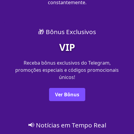
constantemente.
🎁 Bônus Exclusivos
VIP
Receba bônus exclusivos do Telegram,
promoções especiais e códigos promocionais
únicos!
Ver Bônus
📢 Notícias em Tempo Real