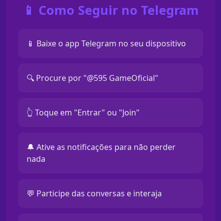
📱 Como Seguir no Telegram
📱 Baixe o app Telegram no seu dispositivo
🔍 Procure por "@595 GameOficial"
👆 Toque em "Entrar" ou "Join"
🔔 Ative as notificações para não perder
nada
💬 Participe das conversas e interaja