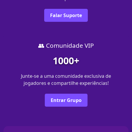
Falar Suporte
👥 Comunidade VIP
1000+
Junte-se a uma comunidade exclusiva de
jogadores e compartilhe experiências!
Entrar Grupo