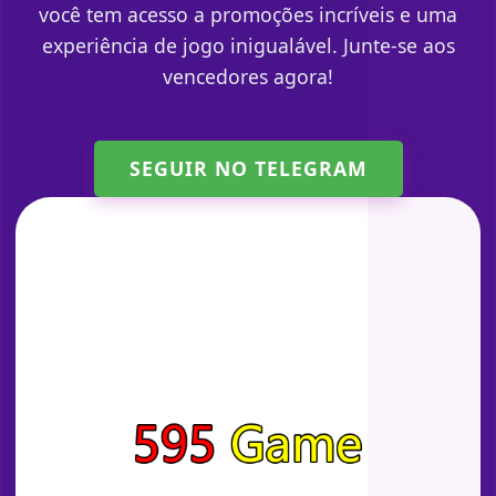
você tem acesso a promoções incríveis e uma
experiência de jogo inigualável. Junte-se aos
vencedores agora!
SEGUIR NO TELEGRAM