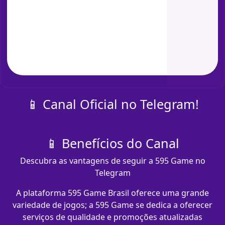
📱 Canal Oficial no Telegram!
📱 Benefícios do Canal
Descubra as vantagens de seguir a 595 Game no
Telegram
A plataforma 595 Game Brasil oferece uma grande
variedade de jogos; a 595 Game se dedica a oferecer
serviços de qualidade e promoções atualizadas