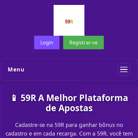
Login
Registrar-se
Menu
📱 59R A Melhor Plataforma
de Apostas
Cadastre-se na 59R para ganhar bônus no
cadastro e em cada recarga. Com a 59R, você tem