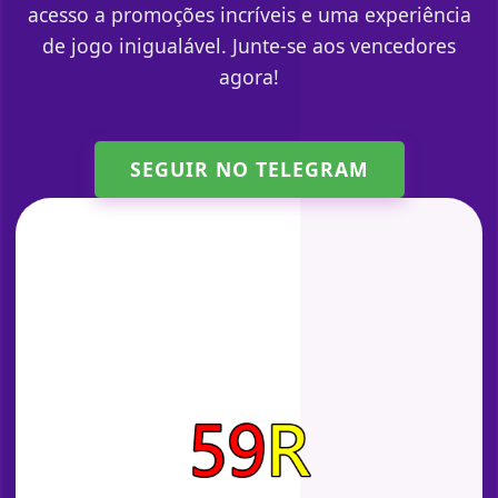
acesso a promoções incríveis e uma experiência
de jogo inigualável. Junte-se aos vencedores
agora!
SEGUIR NO TELEGRAM