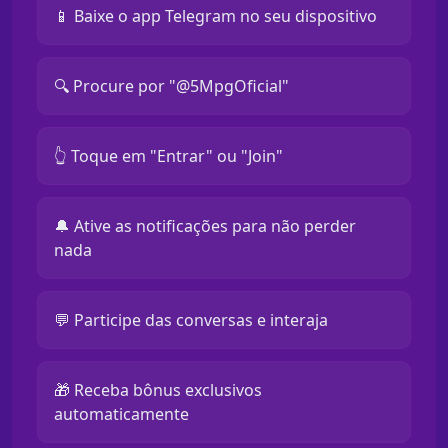
📱 Baixe o app Telegram no seu dispositivo
🔍 Procure por "@5MpgOficial"
👆 Toque em "Entrar" ou "Join"
🔔 Ative as notificações para não perder
nada
💬 Participe das conversas e interaja
🎁 Receba bônus exclusivos
automaticamente