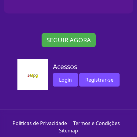
SEGUIR AGORA
Acessos
Login
Registrar-se
Políticas de Privacidade
Termos e Condições
Sitemap