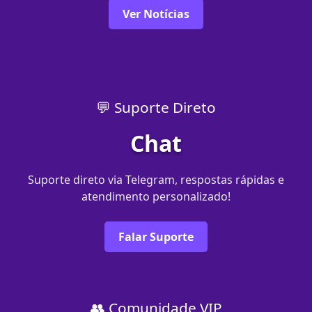
Ver Notícias
💬 Suporte Direto
Chat
Suporte direto via Telegram, respostas rápidas e
atendimento personalizado!
Falar Suporte
👥 Comunidade VIP