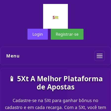
Login
Registrar-se
Menu
📱 5Xt A Melhor Plataforma
de Apostas
Cadastre-se na 5Xt para ganhar bônus no
cadastro e em cada recarga. Com a 5Xt, você tem